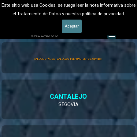
Vaya al Contenido
VALLADOS METALICOS MADRID - VALLADO DE FINCAS
Este sitio web usa Cookies, se ruega leer la nota informativa sobre
Valla Metálica y Vallados fincas
el Tratamiento de Datos y nuestra política de privacidad.
601 900 178
Aceptar
Saltar me
VALLADOS
Valla Hércules
VALLA METÁLICA | VALLADOS | CERRAMIENTOS, Cantalejo
CANTALEJO
SEGOVIA