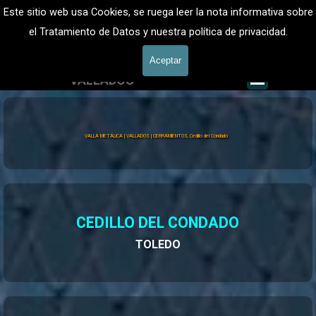
Vaya al Contenido
VALLADOS METALICOS MADRID - VALLADO DE FINCAS
Este sitio web usa Cookies, se ruega leer la nota informativa sobre
Valla Metálica y Vallados fincas
el Tratamiento de Datos y nuestra política de privacidad.
601 900 178
Aceptar
Saltar me
VALLADOS
Valla Hércules
VALLA METÁLICA | VALLADOS | CERRAMIENTOS, Cedillo del Condado
CEDILLO DEL CONDADO
TOLEDO