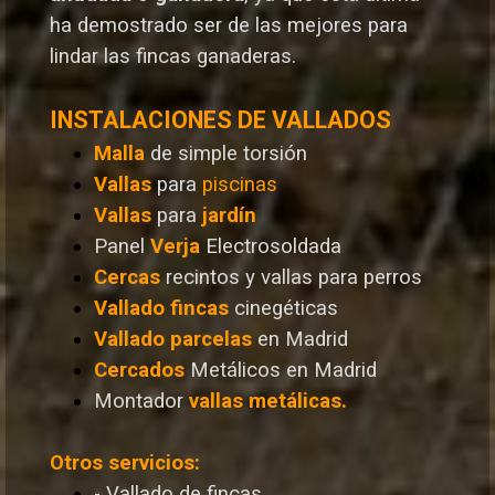
ha demostrado ser de las mejores para
lindar las fincas ganaderas.
INSTALACIONES DE VALLADOS
Malla
de simple torsión
Vallas
para
piscinas
Vallas
para
jardín
Panel
Verja
Electrosoldada
Cercas
recintos y vallas para perros
Vallado
fincas
cinegéticas
Vallado
parcelas
en Madrid
Cercados
Metálicos en Madrid
Montador
vallas metálicas.
Otros servicios:
- Vallado de fincas