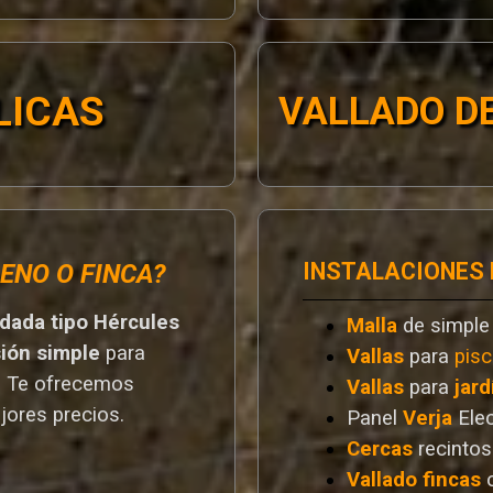
LICAS
VALLADO DE
INSTALACIONES
ENO O FINCA?
ldada tipo Hércules
Malla
de simple
sión simple
para
Vallas
para
pisc
. T
e ofrecemos
Vallas
para
jard
jores preci
os.
Panel
Verja
Ele
Cercas
recintos
Vallado
fincas