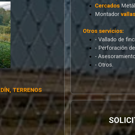
Cercados
Metál
Montador
valla
Otros servicios:
- Vallado de fin
- Perforación d
- Asesoramiento
- Otros.
RDÍN, TERRENOS
SOLIC