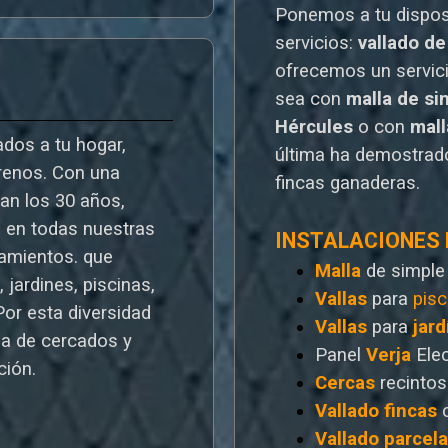
Ponemos a tu dispo
servicios:
vallado de
o
frecemos un servic
sea con
malla de si
Hércules
o
con
mal
dos a tu hogar,
última ha demostrado
rrenos. Con una
fincas ganaderas.
ran los 30 años,
a en todas nuestras
INSTALACIONES
ramientos. que
Malla
de simple
 jardines, piscinas,
Vallas
para
pisc
Por esta diversidad
Vallas
para
jard
a de cercados y
Panel
Verja
Ele
ción.
Cercas
recintos
Vallado
fincas
Vallado
parcel