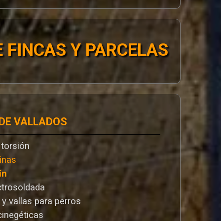
 FINCAS Y PARCELAS
 DE VALLADOS
 torsión
inas
ín
ctrosoldada
 y vallas para perros
cinegéticas