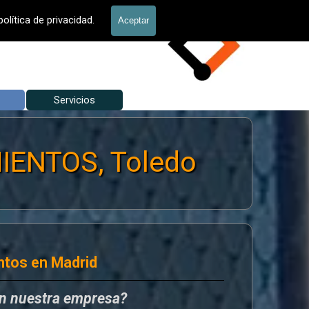
allados Jardín
alla Hércules
olítica de privacidad.
Aceptar
Servicios
▼
▼
IENTOS, Toledo
ntos en Madrid
en nuestra empresa?