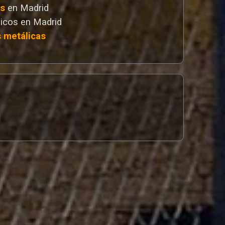
as
en Madrid
icos en Madrid
s metálicas