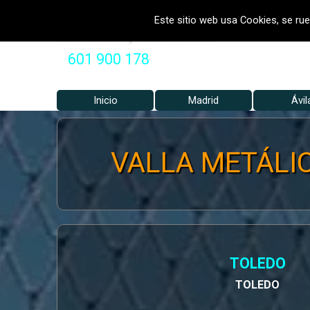
Vaya al Contenido
VALLADOS METALICOS MADRID 
Este sitio web usa Cookies, se rue
Valla Metálica y Vallados fincas
601 900 178
Inicio
Madrid
▼
Ávil
VALLA METÁLIC
TOLEDO
TOLEDO