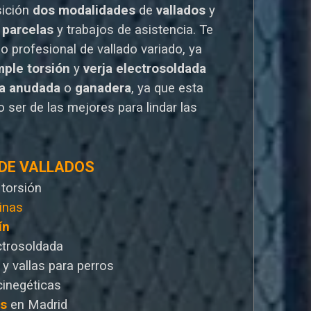
sición
dos modalidades
de
vallados
y
 parcelas
y trabajos de asistencia. Te
io
profesional de vallado variado, ya
mple torsión
y
verja electrosoldada
la anudada
o
ganadera
, ya que esta
 ser de las mejores para lindar las
 DE VALLADOS
 torsión
inas
ín
ctrosoldada
 y vallas para perros
cinegéticas
as
en Madrid