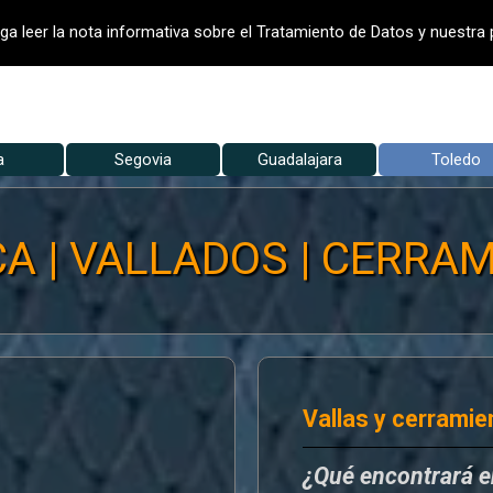
- VALLADO DE FINCAS
VALLADOS
V
V
ga leer la nota informativa sobre el Tratamiento de Datos y nuestra p
Saltar menú
a
Segovia
▼
Guadalajara
▼
Toledo
▼
A | VALLADOS | CERRAM
Vallas y cerramie
¿Qué encontrará 