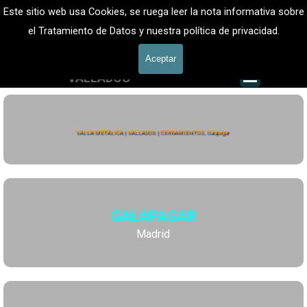
Vaya al Contenido
VALLADOS METALICOS MADRID - VALLADO DE FINCAS
Este sitio web usa Cookies, se ruega leer la nota informativa sobre
Valla Metálica y Vallados fincas
el Tratamiento de Datos y nuestra política de privacidad.
601 900 178
Aceptar
Saltar me
VALLADOS
Valla Hércules
VALLA METÁLICA | VALLADOS | CERRAMIENTOS, Galapagar
GALAPAGAR
Madrid