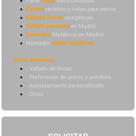
Panel
Verja
Electrosoldada
Cercas
recintos y vallas para perros
Vallado
fincas
cinegéticas
Vallado
parcelas
en Madrid
Cercados
Metálicos en Madrid
Montador
vallas metálicas.
Otros servicios:
- Vallado de fincas
- Perforación de pozos y sondeos.
- Asesoramiento personalizado
- Otros.