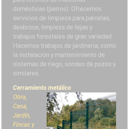
domésticas (perros). Ofrecemos
servicios de limpieza para parcelas,
desbroce, limpieza de tejas y
trabajos forestales de
gran variedad.
Hacemos trabajos de jardinería, como
la instalación y mantenimiento de
sistemas de riego, sondeo de pozos y
similares.
Cerramiento metálico
Obra,
Casa,
Jardín,
Fincas y