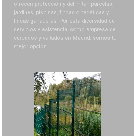
ofrecen protección y delimitan parcelas,
jardines, piscinas, fincas cinegéticas y
fincas ganaderas.
Por esta diversidad de
servicios y asistencia,
c
omo empresa de
cercados y vallados en Madrid, somos tu
mejor opción.