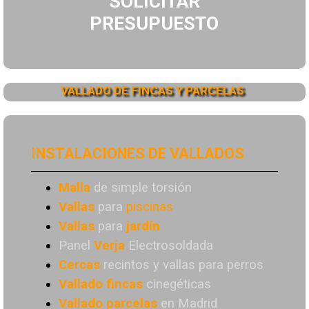
SOLICITAR
PRESUPUESTO
VALLADO DE FINCAS Y PARCELAS
INSTALACIONES DE VALLADOS
Malla
de simple torsión
Vallas
para
piscinas
Vallas
para
jardín
Panel
Verja
Electrosoldada
Cercas
recintos y vallas para perros
Vallado
fincas
cinegéticas
Vallado
parcelas
en Madrid