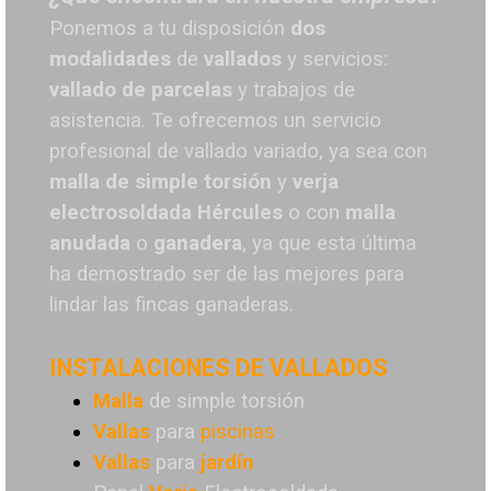
Ponemos a tu disposición
dos
modalidades
de
vallados
y servicios:
vallado de parcelas
y trabajos de
asistencia. Te o
frecemos un servicio
profesional de vallado variado, ya sea con
malla de simple torsión
y
verja
electrosoldada
Hércules
o
con
malla
anudada
o
ganadera
, ya que esta última
ha demostrado ser de las mejores para
lindar las fincas ganaderas.
INSTALACIONES DE VALLADOS
Malla
de simple torsión
Vallas
para
piscinas
Vallas
para
jardín