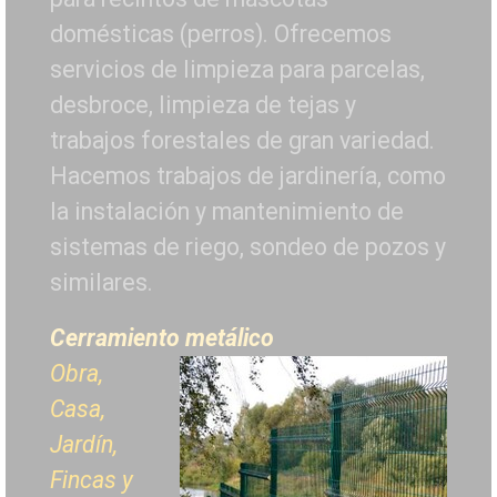
domésticas (perros). Ofrecemos
servicios de limpieza para parcelas,
desbroce, limpieza de tejas y
trabajos forestales de
gran variedad.
Hacemos trabajos de jardinería, como
la instalación y mantenimiento de
sistemas de riego, sondeo de pozos y
similares.
Cerramiento metálico
Obra,
Casa,
Jardín,
Fincas y