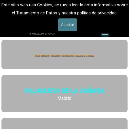
Vaya al Contenido
VALLADOS METALICOS MADRID - VALLADO DE FINCAS
Este sitio web usa Cookies, se ruega leer la nota informativa sobre
Valla Metálica y Vallados fincas
el Tratamiento de Datos y nuestra política de privacidad.
601 900 178
Aceptar
Saltar me
VALLADOS
Valla Hércules
VALLA METÁLICA | VALLADOS | CERRAMIENTOS, Villanueva de la Caññada
VILLANUEVA DE LA CAÑADA
Madrid