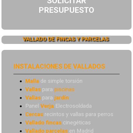
SOLICITAR
PRESUPUESTO
VALLADO DE FINCAS Y PARCELAS
INSTALACIONES DE VALLADOS
Malla
de simple torsión
Vallas
para
piscinas
Vallas
para
jardín
Panel
Verja
Electrosoldada
Cercas
recintos y vallas para perros
Vallado
fincas
cinegéticas
Vallado
parcelas
en Madrid