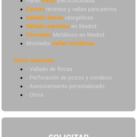
Panel
Verja
Electrosoldada
Cercas
recintos y vallas para perros
Vallado
fincas
cinegéticas
Vallado
parcelas
en Madrid
Cercados
Metálicos en Madrid
Montador
vallas metálicas.
Otros servicios:
- Vallado de fincas
- Perforación de pozos y sondeos.
- Asesoramiento personalizado
- Otros.