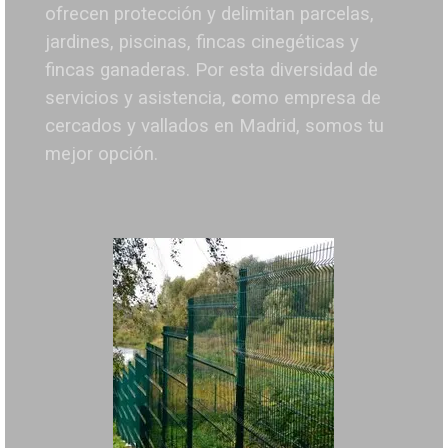
ofrecen protección y delimitan parcelas,
jardines, piscinas, fincas cinegéticas y
fincas ganaderas.
Por esta diversidad de
servicios y asistencia,
c
omo empresa de
cercados y vallados en Madrid, somos tu
mejor opción.