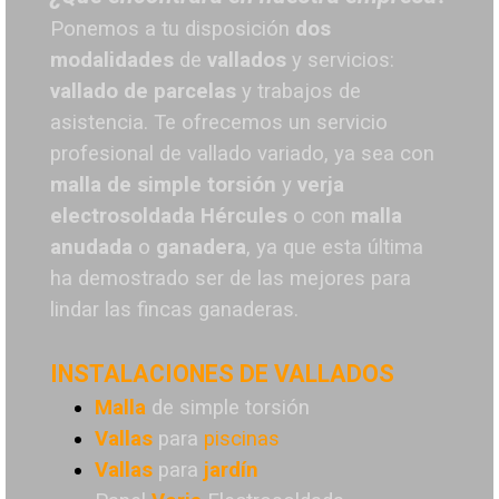
Ponemos a tu disposición
dos
modalidades
de
vallados
y servicios:
vallado de parcelas
y trabajos de
asistencia. Te o
frecemos un servicio
profesional de vallado variado, ya sea con
malla de simple torsión
y
verja
electrosoldada
Hércules
o
con
malla
anudada
o
ganadera
, ya que esta última
ha demostrado ser de las mejores para
lindar las fincas ganaderas.
INSTALACIONES DE VALLADOS
Malla
de simple torsión
Vallas
para
piscinas
Vallas
para
jardín