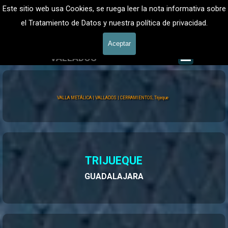
Vaya al Contenido
VALLADOS METALICOS MADRID - VALLADO DE FINCAS
Este sitio web usa Cookies, se ruega leer la nota informativa sobre
Valla Metálica y Vallados fincas
el Tratamiento de Datos y nuestra política de privacidad.
601 900 178
Aceptar
Saltar me
VALLADOS
Valla Hércules
VALLA METÁLICA | VALLADOS | CERRAMIENTOS, Trijeque
TRIJUEQUE
GUADALAJARA