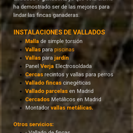
ha demostrado ser de las mejores para
lindar las fincas ganaderas.
INSTALACIONES DE VALLADOS
Malla
de simple torsión
Vallas
para
piscinas
Vallas
para
jardín
Panel
Verja
Electrosoldada
Cercas
recintos y vallas para perros
Vallado
fincas
cinegéticas
Vallado
parcelas
en Madrid
Cercados
Metálicos en Madrid
Montador
vallas metálicas.
Otros servicios:
- Vallado de fincas