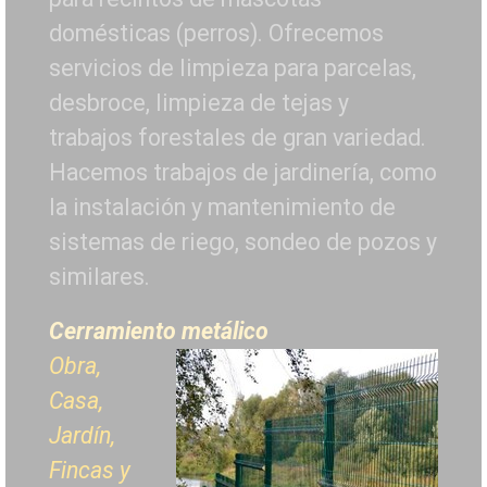
domésticas (perros). Ofrecemos
servicios de limpieza para parcelas,
desbroce, limpieza de tejas y
trabajos forestales de
gran variedad.
Hacemos trabajos de jardinería, como
la instalación y mantenimiento de
sistemas de riego, sondeo de pozos y
similares.
Cerramiento metálico
Obra,
Casa,
Jardín,
Fincas y