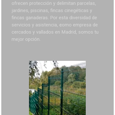
ofrecen protección y delimitan parcelas,
jardines, piscinas, fincas cinegéticas y
fincas ganaderas.
Por esta diversidad de
servicios y asistencia,
c
omo empresa de
cercados y vallados en Madrid, somos tu
mejor opción.