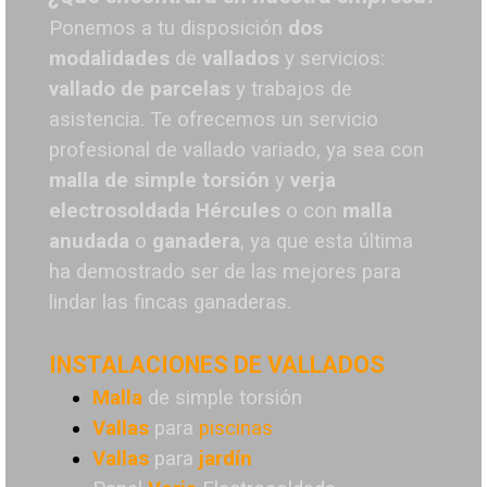
Ponemos a tu disposición
dos
modalidades
de
vallados
y servicios:
vallado de parcelas
y trabajos de
asistencia. Te o
frecemos un servicio
profesional de vallado variado, ya sea con
malla de simple torsión
y
verja
electrosoldada
Hércules
o
con
malla
anudada
o
ganadera
, ya que esta última
ha demostrado ser de las mejores para
lindar las fincas ganaderas.
INSTALACIONES DE VALLADOS
Malla
de simple torsión
Vallas
para
piscinas
Vallas
para
jardín