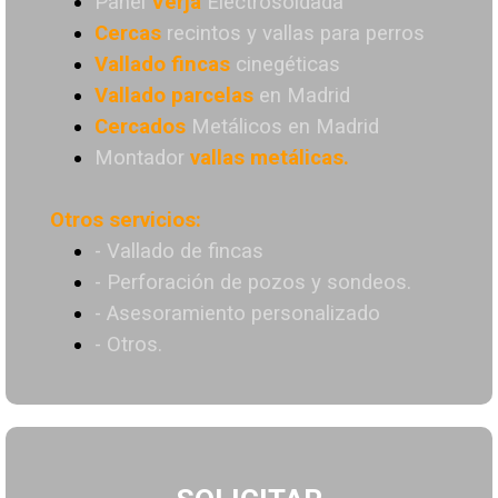
Panel
Verja
Electrosoldada
Cercas
recintos y vallas para perros
Vallado
fincas
cinegéticas
Vallado
parcelas
en Madrid
Cercados
Metálicos en Madrid
Montador
vallas metálicas.
Otros servicios:
- Vallado de fincas
- Perforación de pozos y sondeos.
- Asesoramiento personalizado
- Otros.