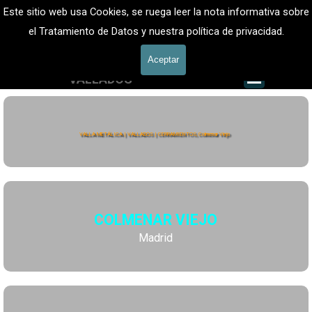
Vaya al Contenido
VALLADOS METALICOS MADRID - VALLADO DE FINCAS
Este sitio web usa Cookies, se ruega leer la nota informativa sobre
Valla Metálica y Vallados fincas
el Tratamiento de Datos y nuestra política de privacidad.
601 900 178
Aceptar
Saltar me
VALLADOS
Valla Hércules
VALLA METÁLICA | VALLADOS | CERRAMIENTOS, Colmenar Viejo
COLMENAR VIEJO
Madrid