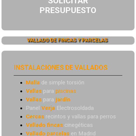
SOLICITAR
PRESUPUESTO
VALLADO DE FINCAS Y PARCELAS
INSTALACIONES DE VALLADOS
Malla
de simple torsión
Vallas
para
piscinas
Vallas
para
jardín
Panel
Verja
Electrosoldada
Cercas
recintos y vallas para perros
Vallado
fincas
cinegéticas
Vallado
parcelas
en Madrid