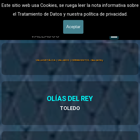
Vaya al Contenido
VALLADOS METALICOS MADRID - VALLADO DE FINCAS
Este sitio web usa Cookies, se ruega leer la nota informativa sobre
Valla Metálica y Vallados fincas
el Tratamiento de Datos y nuestra política de privacidad.
601 900 178
Aceptar
Saltar me
VALLADOS
Valla Hércules
VALLA METÁLICA | VALLADOS | CERRAMIENTOS, Olias del Rey
OLÍAS DEL REY
TOLEDO