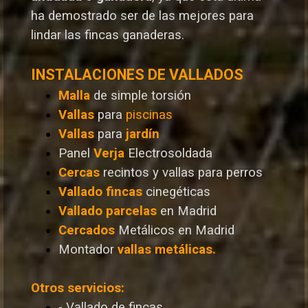
ha demostrado ser de las mejores para
lindar las fincas ganaderas.
INSTALACIONES DE VALLADOS
Malla
de simple torsión
Vallas
para
piscinas
Vallas
para
jardín
Panel
Verja
Electrosoldada
Cercas
recintos y vallas para perros
Vallado
fincas
cinegéticas
Vallado
parcelas
en Madrid
Cercados
Metálicos en Madrid
Montador
vallas metálicas.
Otros servicios:
- Vallado de fincas