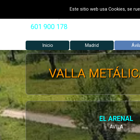
Vaya al Contenido
VALLADOS METALICOS MADRID 
Este sitio web usa Cookies, se rue
Valla Metálica y Vallados fincas
601 900 178
Inicio
Madrid
▼
Ávil
VALLA METÁLICA
EL ARENAL
ÁVILA