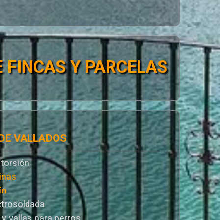
 FINCAS Y PARCELAS
 DE VALLADOS
 torsión
inas
ín
ctrosoldada
 y vallas para perros