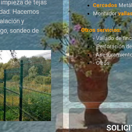
limpieza de tejas
Cercados
Metál
edad. Hacemos
Montador
valla
talación y
Otros servicios:
ego, sondeo de
- Vallado de fin
- Perforación d
- Asesoramiento
- Otros.
SOLIC