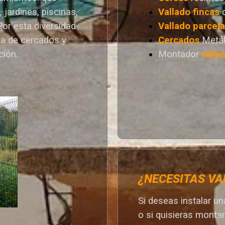
 jardines, piscinas,
Vallado
fincas
Por esta diversidad
Vallado
parcel
a de cercados y
Cercados
Metál
ción.
Montador
valla
¿NECESITAS VA
Si deseas instalar u
o si quisieras monta