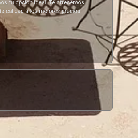
mos tu opción ideal. T
e ofrecemos
de calidad a los mejores preci
os.