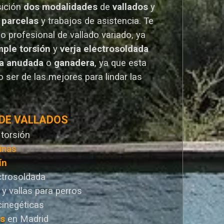
sición
dos modalidades
de
vallados
y
 parcelas
y trabajos de asistencia. Te
io
profesional de vallado variado, ya
mple torsión
y
verja electrosoldada
la anudada
o
ganadera
, ya que esta
 ser de las mejores para lindar las
 DE VALLADOS
 torsión
inas
ín
ctrosoldada
 y vallas para perros
cinegéticas
as
en Madrid