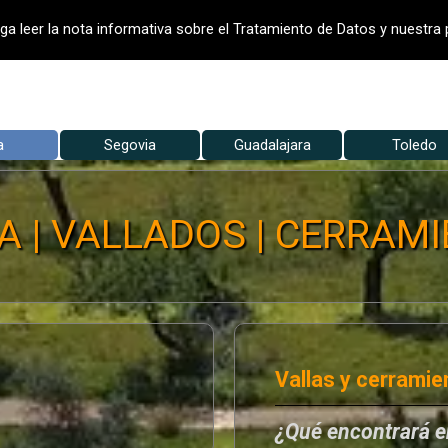
- VALLADO DE FINCAS
VALLADOS
V
ga leer la nota informativa sobre el Tratamiento de Datos y nuestra p
Saltar menú
a
Segovia
▼
Guadalajara
▼
Toledo
▼
 | VALLADOS | CERRAMIE
Vallas y cerramie
¿Qué encontrará 