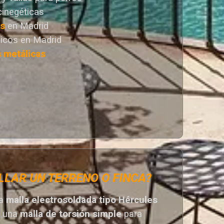
cinegéticas
as
en Madrid
icos en Madrid
s metálicas
LLAR UN TERRENO O FINCA?
na
malla electrosoldada tipo Hércules
r una
malla de torsión simple
para