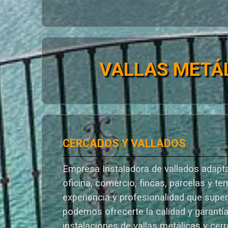
VALLAS METÁ
CERCADOS Y VALLADOS
Empresa Instaladora de vallados adapta
oficina, comercio, fincas, parcelas y te
experiencia y profesionalidad que supe
podemos ofrecerte la calidad y garantí
instalaciones de vallas metálicas y cer