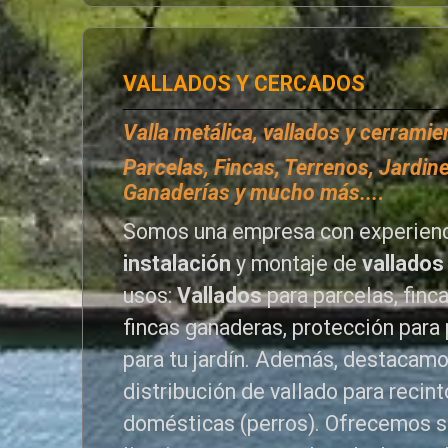
VALLADOS Y CERCADOS
Valla metálica, vallados y cerrami
P
arcelas, Fincas, Terrenos, Jardine
Ganaderías y mucho más...
.
Somos una empresa con experienc
instalación
y montaje de
vallados
usos:
Vallados
para parcelas, finc
fincas ganaderas, protección para 
para tu jardín. Además, destacamo
distribución de vallado para reci
domésticas (perros). Ofrecemos s