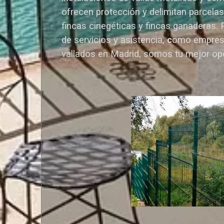
ofrecen protección y delimitan parcelas,
fincas cinegéticas y fincas ganaderas.
de servicios y asistencia,
c
omo empres
vallados en Madrid, somos tu mejor op