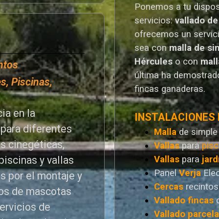
Ponemos a tu dispo
servicios:
vallado de
o
frecemos un servic
sea con
malla de si
Hércules
o
con
mal
entos
última ha demostrado
s, Piscinas,
fincas ganaderas.
ia en la
INSTALACIONES
para diferentes
Malla
de simple
as cinegéticas,
Vallas
para
pisc
Vallas
para
jard
piscinas y vallas
Panel
Verja
Ele
s por el montaje y
Cercas
recintos
ntos de mascotas
Vallado
fincas
ervicios de
Vallado
parcel