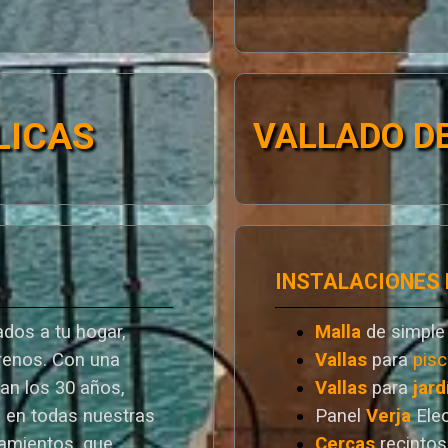
LICAS
VALLADO DE
INSTALACIONES
dos a tu hogar,
Malla
de simple
rrenos. Con una
Vallas
para
pisc
ran los 30 años,
Vallas
para
jard
a en todas nuestras
Panel
Verja
Ele
ramientos. que
Cercas
recintos