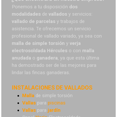
Ponemos a tu disposición
dos
modalidades
de
vallados
y servicios:
vallado de parcelas
y trabajos de
asistencia. Te o
frecemos un servicio
profesional de vallado variado, ya sea con
malla de simple torsión
y
verja
electrosoldada
Hércules
o
con
malla
anudada
o
ganadera
, ya que esta última
ha demostrado ser de las mejores para
lindar las fincas ganaderas.
INSTALACIONES DE VALLADOS
Malla
de simple torsión
Vallas
para
piscinas
Vallas
para
jardín