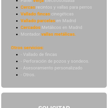
Panel
Verja
Electrosoldada
Cercas
recintos y vallas para perros
Vallado
fincas
cinegéticas
Vallado
parcelas
en Madrid
Cercados
Metálicos en Madrid
Montador
vallas metálicas.
Otros servicios:
- Vallado de fincas
- Perforación de pozos y sondeos.
- Asesoramiento personalizado
- Otros.