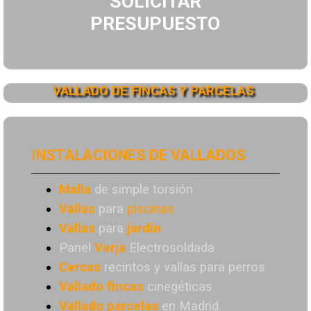
SOLICITAR
PRESUPUESTO
VALLADO DE FINCAS Y PARCELAS
INSTALACIONES DE VALLADOS
Malla
de simple torsión
Vallas
para
piscinas
Vallas
para
jardín
Panel
Verja
Electrosoldada
Cercas
recintos y vallas para perros
Vallado
fincas
cinegéticas
Vallado
parcelas
en Madrid