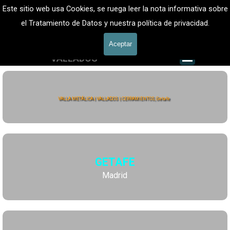
Vaya al Contenido
VALLADOS METALICOS MADRID - VALLADO DE FINCAS
Este sitio web usa Cookies, se ruega leer la nota informativa sobre
Valla Metálica y Vallados fincas
el Tratamiento de Datos y nuestra política de privacidad.
601 900 178
Aceptar
Saltar me
VALLADOS
Valla Hércules
VALLA METÁLICA | VALLADOS | CERRAMIENTOS, Getafe
GETAFE
Madrid