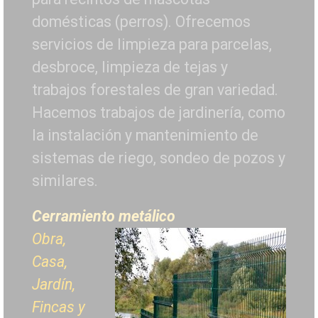
domésticas (perros). Ofrecemos
servicios de limpieza para parcelas,
desbroce, limpieza de tejas y
trabajos forestales de
gran variedad.
Hacemos trabajos de jardinería, como
la instalación y mantenimiento de
sistemas de riego, sondeo de pozos y
similares.
Cerramiento metálico
Obra,
Casa,
Jardín,
Fincas y