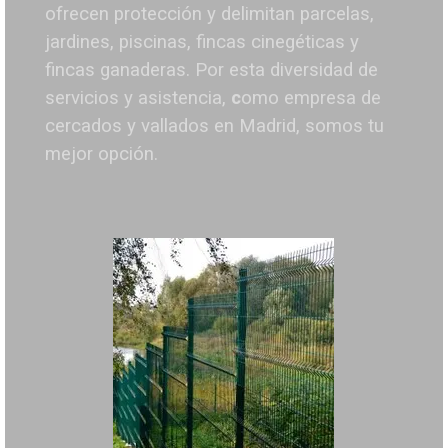
ofrecen protección y delimitan parcelas,
jardines, piscinas, fincas cinegéticas y
fincas ganaderas.
Por esta diversidad de
servicios y asistencia,
c
omo empresa de
cercados y vallados en Madrid, somos tu
mejor opción.