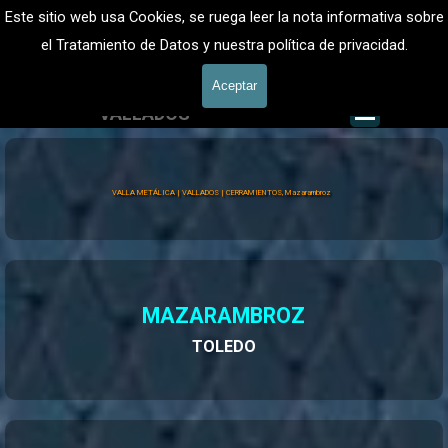
Vaya al Contenido
VALLADOS METALICOS MADRID - VALLADO DE FINCAS
Este sitio web usa Cookies, se ruega leer la nota informativa sobre
Valla Metálica y Vallados fincas
el Tratamiento de Datos y nuestra política de privacidad.
601 900 178
Aceptar
Saltar me
VALLADOS
Valla Hércules
VALLA METÁLICA | VALLADOS | CERRAMIENTOS, Mazarambroz
MAZARAMBROZ
TOLEDO