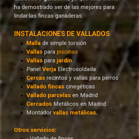
ha demostrado ser de las mejores para
lindar las fincas ganaderas.
INSTALACIONES DE VALLADOS
Malla
de simple torsión
Vallas
para
piscinas
Vallas
para
jardín
Panel
Verja
Electrosoldada
Cercas
recintos y vallas para perros
Vallado
fincas
cinegéticas
Vallado
parcelas
en Madrid
Cercados
Metálicos en Madrid
Montador
vallas metálicas.
Otros servicios:
- Vallado de fincas