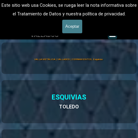
Vaya al Contenido
VALLADOS METALICOS MADRID - VALLADO DE FINCAS
Este sitio web usa Cookies, se ruega leer la nota informativa sobre
Valla Metálica y Vallados fincas
el Tratamiento de Datos y nuestra política de privacidad.
601 900 178
Aceptar
Saltar me
VALLADOS
Valla Hércules
VALLA METÁLICA | VALLADOS | CERRAMIENTOS, Esquivias
ESQUIVIAS
TOLEDO