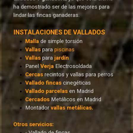
ha demostrado ser de las mejores para
lindar las fincas ganaderas.
INSTALACIONES DE VALLADOS
Malla
de simple torsión
Vallas
para
piscinas
Vallas
para
jardín
Panel
Verja
Electrosoldada
Cercas
recintos y vallas para perros
Vallado
fincas
cinegéticas
Vallado
parcelas
en Madrid
Cercados
Metálicos en Madrid
Montador
vallas metálicas.
Otros servicios:
- Vallado de fincas