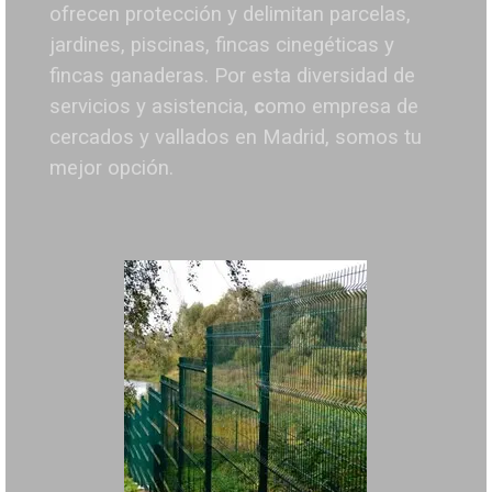
ofrecen protección y delimitan parcelas,
jardines, piscinas, fincas cinegéticas y
fincas ganaderas.
Por esta diversidad de
servicios y asistencia,
c
omo empresa de
cercados y vallados en Madrid, somos tu
mejor opción.