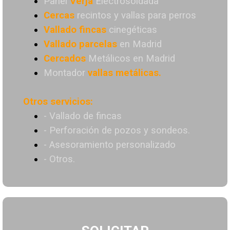
Panel
Verja
Electrosoldada
Cercas
recintos y vallas para perros
Vallado
fincas
cinegéticas
Vallado
parcelas
en Madrid
Cercados
Metálicos en Madrid
Montador
vallas metálicas.
Otros servicios:
- Vallado de fincas
- Perforación de pozos y sondeos.
- Asesoramiento personalizado
- Otros.