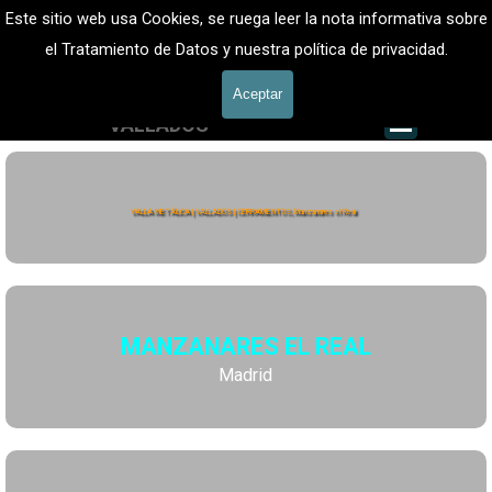
Vaya al Contenido
VALLADOS METALICOS MADRID - VALLADO DE FINCAS
Este sitio web usa Cookies, se ruega leer la nota informativa sobre
Valla Metálica y Vallados fincas
el Tratamiento de Datos y nuestra política de privacidad.
601 900 178
Aceptar
Saltar me
VALLADOS
Valla Hércules
VALLA METÁLICA | VALLADOS | CERRAMIENTOS, Manzanares el Real
MANZANARES EL REAL
Madrid