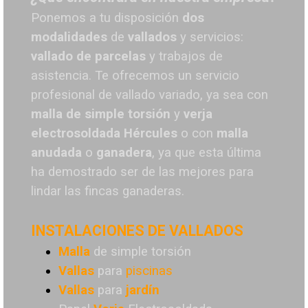
Ponemos a tu disposición
dos
modalidades
de
vallados
y servicios:
vallado de parcelas
y trabajos de
asistencia. Te o
frecemos un servicio
profesional de vallado variado, ya sea con
malla de simple torsión
y
verja
electrosoldada
Hércules
o
con
malla
anudada
o
ganadera
, ya que esta última
ha demostrado ser de las mejores para
lindar las fincas ganaderas.
INSTALACIONES DE VALLADOS
Malla
de simple torsión
Vallas
para
piscinas
Vallas
para
jardín