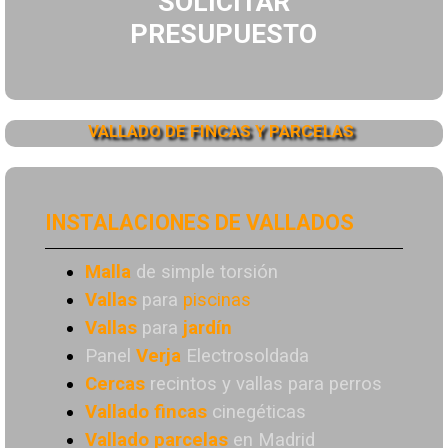
SOLICITAR
PRESUPUESTO
VALLADO DE FINCAS Y PARCELAS
INSTALACIONES DE VALLADOS
Malla
de simple torsión
Vallas
para
piscinas
Vallas
para
jardín
Panel
Verja
Electrosoldada
Cercas
recintos y vallas para perros
Vallado
fincas
cinegéticas
Vallado
parcelas
en Madrid