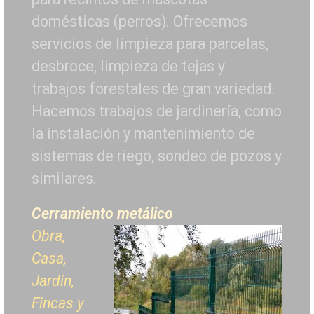
domésticas (perros). Ofrecemos
servicios de limpieza para parcelas,
desbroce, limpieza de tejas y
trabajos forestales de
gran variedad.
Hacemos trabajos de jardinería, como
la instalación y mantenimiento de
sistemas de riego, sondeo de pozos y
similares.
Cerramiento metálico
Obra,
Casa,
Jardín,
Fincas y