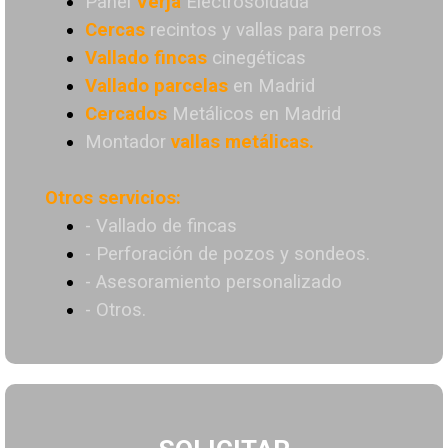
Panel
Verja
Electrosoldada
Cercas
recintos y vallas para perros
Vallado
fincas
cinegéticas
Vallado
parcelas
en Madrid
Cercados
Metálicos en Madrid
Montador
vallas metálicas.
Otros servicios:
- Vallado de fincas
- Perforación de pozos y sondeos.
- Asesoramiento personalizado
- Otros.