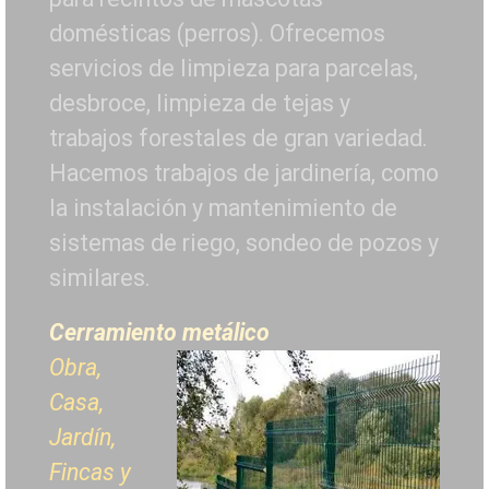
domésticas (perros). Ofrecemos
servicios de limpieza para parcelas,
desbroce, limpieza de tejas y
trabajos forestales de
gran variedad.
Hacemos trabajos de jardinería, como
la instalación y mantenimiento de
sistemas de riego, sondeo de pozos y
similares.
Cerramiento metálico
Obra,
Casa,
Jardín,
Fincas y