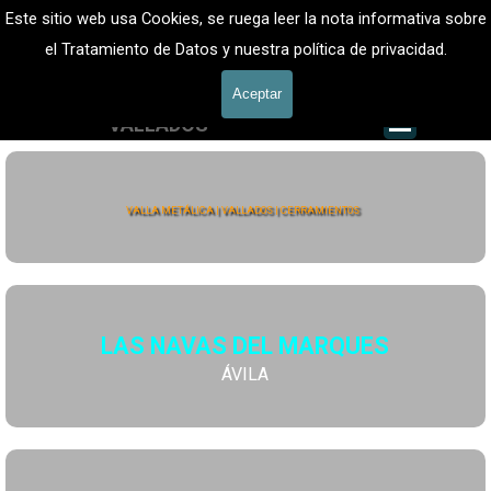
Vaya al Contenido
VALLADOS METALICOS MADRID - VALLADO DE FINCAS
Este sitio web usa Cookies, se ruega leer la nota informativa sobre
Valla Metálica y Vallados fincas
el Tratamiento de Datos y nuestra política de privacidad.
601 900 178
Aceptar
Saltar me
VALLADOS
Valla Hércules
VALLA METÁLICA | VALLADOS | CERRAMIENTOS
LAS NAVAS DEL MARQUES
ÁVILA