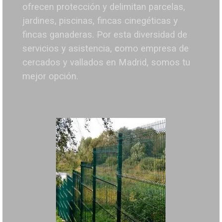
ofrecen protección y delimitan parcelas,
jardines, piscinas, fincas cinegéticas y
fincas ganaderas.
Por esta diversidad de
servicios y asistencia,
c
omo empresa de
cercados y vallados en Madrid, somos tu
mejor opción.