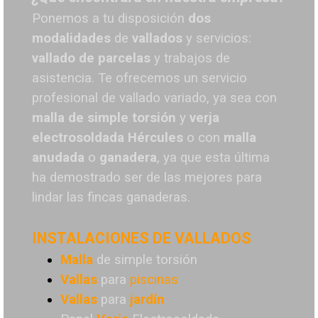
Ponemos a tu disposición
dos
modalidades
de
vallados
y servicios:
vallado de parcelas
y trabajos de
asistencia. Te o
frecemos un servicio
profesional de vallado variado, ya sea con
malla de simple torsión
y
verja
electrosoldada
Hércules
o
con
malla
anudada
o
ganadera
, ya que esta última
ha demostrado ser de las mejores para
lindar las fincas ganaderas.
INSTALACIONES DE VALLADOS
Malla
de simple torsión
Vallas
para
piscinas
Vallas
para
jardín