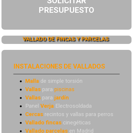
SOLICITAR
PRESUPUESTO
VALLADO DE FINCAS Y PARCELAS
INSTALACIONES DE VALLADOS
Malla
de simple torsión
Vallas
para
piscinas
Vallas
para
jardín
Panel
Verja
Electrosoldada
Cercas
recintos y vallas para perros
Vallado
fincas
cinegéticas
Vallado
parcelas
en Madrid