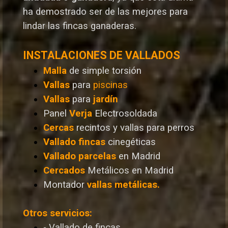
ha demostrado ser de las mejores para
lindar las fincas ganaderas.
INSTALACIONES DE VALLADOS
Malla
de simple torsión
Vallas
para
piscinas
Vallas
para
jardín
Panel
Verja
Electrosoldada
Cercas
recintos y vallas para perros
Vallado
fincas
cinegéticas
Vallado
parcelas
en Madrid
Cercados
Metálicos en Madrid
Montador
vallas metálicas.
Otros servicios:
- Vallado de fincas