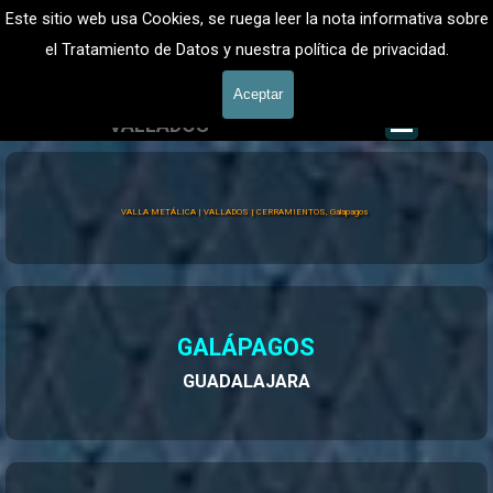
Vaya al Contenido
VALLADOS METALICOS MADRID - VALLADO DE FINCAS
Este sitio web usa Cookies, se ruega leer la nota informativa sobre
Valla Metálica y Vallados fincas
el Tratamiento de Datos y nuestra política de privacidad.
601 900 178
Aceptar
Saltar me
VALLADOS
Valla Hércules
VALLA METÁLICA | VALLADOS | CERRAMIENTOS, Galapagos
GALÁPAGOS
GUADALAJARA