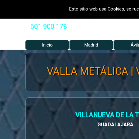
Vaya al Contenido
VALLADOS METALICOS MADRID 
Este sitio web usa Cookies, se rue
Valla Metálica y Vallados fincas
601 900 178
Inicio
Madrid
▼
Ávil
VALLA METÁLICA | V
VILLANUEVA DE LA 
GUADALAJARA