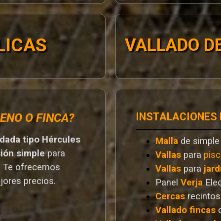
LICAS
VALLADO DE
INSTALACIONES
ENO O FINCA?
ldada tipo Hércules
Malla
de simple
sión simple
para
Vallas
para
pisc
. T
e ofrecemos
Vallas
para
jard
jores preci
os.
Panel
Verja
Ele
Cercas
recintos
Vallado
fincas