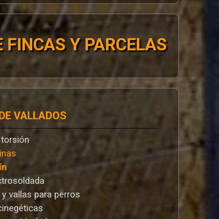
 FINCAS Y PARCELAS
 DE VALLADOS
 torsión
inas
ín
ctrosoldada
 y vallas para perros
cinegéticas