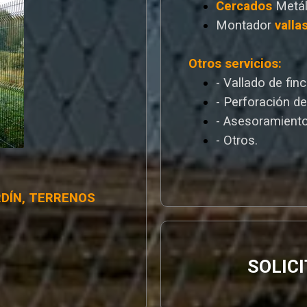
Cercados
Metál
Montador
valla
Otros servicios:
- Vallado de fin
- Perforación d
- Asesoramiento
- Otros.
RDÍN, TERRENOS
SOLIC