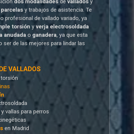
sición
dos modalidades
de
vallados
y
 parcelas
y trabajos de asistencia. Te
io
profesional de vallado variado, ya
mple torsión
y
verja electrosoldada
la anudada
o
ganadera
, ya que esta
 ser de las mejores para lindar las
 DE VALLADOS
 torsión
inas
ín
ctrosoldada
 y vallas para perros
cinegéticas
as
en Madrid