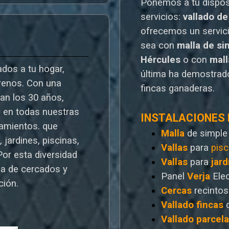
Ponemos a tu dispo
servicios:
vallado de
o
frecemos un servic
sea con
malla de si
Hércules
o
con
mal
dos a tu hogar,
última ha demostrado
rrenos. Con una
fincas ganaderas.
ran los 30 años,
a en todas nuestras
INSTALACIONES
ramientos. que
Malla
de simple
 jardines, piscinas,
Vallas
para
pisc
Por esta diversidad
Vallas
para
jard
a de cercados y
Panel
Verja
Ele
ción.
Cercas
recintos
Vallado
fincas
Vallado
parcel