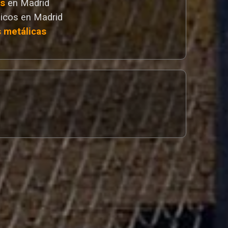
as
en Madrid
icos en Madrid
s metálicas