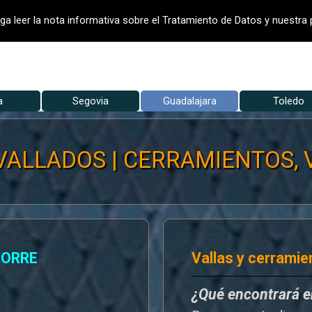
- VALLADO DE FINCAS
VALLADOS
ga leer la nota informativa sobre el Tratamiento de Datos y nuestra p
Saltar menú
a
Segovia
▼
Guadalajara
▼
Toledo
▼
ALLADOS | CERRAMIENTOS, Vil
TORRE
Vallas y cerramie
¿Qué encontrará 