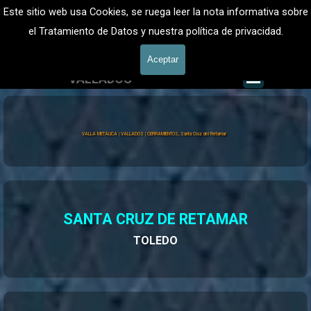
Vaya al Contenido
VALLADOS METALICOS MADRID - VALLADO DE FINCAS
Este sitio web usa Cookies, se ruega leer la nota informativa sobre
Valla Metálica y Vallados fincas
el Tratamiento de Datos y nuestra política de privacidad.
601 900 178
Aceptar
Saltar me
VALLADOS
Valla Hércules
VALLA METÁLICA | VALLADOS | CERRAMIENTOS, Santa Cruz del Retamar
SANTA CRUZ DE RETAMAR
TOLEDO