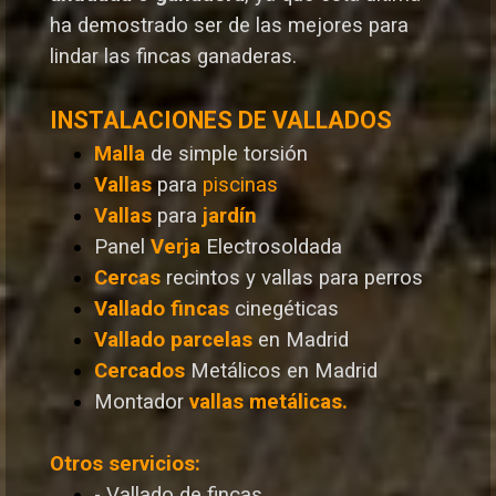
ha demostrado ser de las mejores para
lindar las fincas ganaderas.
INSTALACIONES DE VALLADOS
Malla
de simple torsión
Vallas
para
piscinas
Vallas
para
jardín
Panel
Verja
Electrosoldada
Cercas
recintos y vallas para perros
Vallado
fincas
cinegéticas
Vallado
parcelas
en Madrid
Cercados
Metálicos en Madrid
Montador
vallas metálicas.
Otros servicios:
- Vallado de fincas